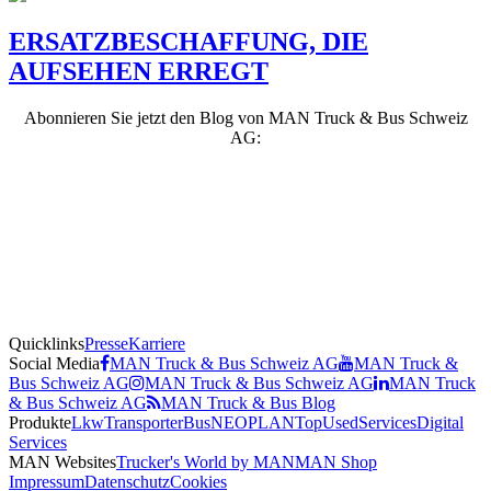
ERSATZBESCHAFFUNG, DIE
AUFSEHEN ERREGT
Abonnieren Sie jetzt den Blog von MAN Truck & Bus Schweiz
AG:
Quicklinks
Presse
Karriere
Social Media
MAN Truck & Bus Schweiz AG
MAN Truck &
Bus Schweiz AG
MAN Truck & Bus Schweiz AG
MAN Truck
& Bus Schweiz AG
MAN Truck & Bus Blog
Produkte
Lkw
Transporter
Bus
NEOPLAN
TopUsed
Services
Digital
Services
MAN Websites
Trucker's World by MAN
MAN Shop
Impressum
Datenschutz
Cookies