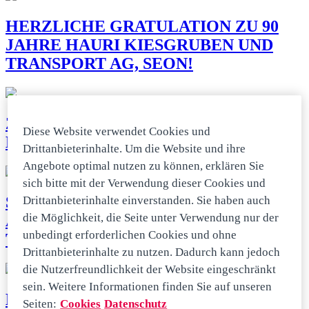
HERZLICHE GRATULATION ZU 90
JAHRE HAURI KIESGRUBEN UND
TRANSPORT AG, SEON!
ZWEI LÖWENSTARKE MAN TGS
Diese Website verwendet Cookies und
LIEFERN „HOLZ MIT HERZ“
Drittanbieterinhalte. Um die Website und ihre
Angebote optimal nutzen zu können, erklären Sie
sich bitte mit der Verwendung dieser Cookies und
SAUGEN STATT BAGGERN GEHT
Drittanbieterinhalte einverstanden. Sie haben auch
die Möglichkeit, die Seite unter Verwendung nur der
AUCH SCHÖN MIT DEM NEUEN MAN
unbedingt erforderlichen Cookies und ohne
TGS SAUGBAGGER
Drittanbieterinhalte zu nutzen. Dadurch kann jedoch
die Nutzerfreundlichkeit der Website eingeschränkt
sein. Weitere Informationen finden Sie auf unseren
MAN TGS 3-ACHSER FÜHRT
Seiten:
Cookies
Datenschutz