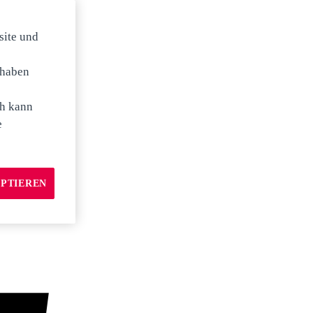
site und
 haben
ch kann
e
EPTIEREN