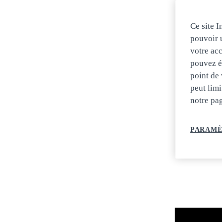
Ce site I
pouvoir u
votre acc
pouvez ég
point de 
peut limi
notre pa
PARAMÈ