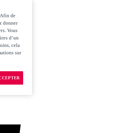
 Afin de
ez donner
ers. Vous
ires d’un
oins, cela
mations sur
CCEPTER