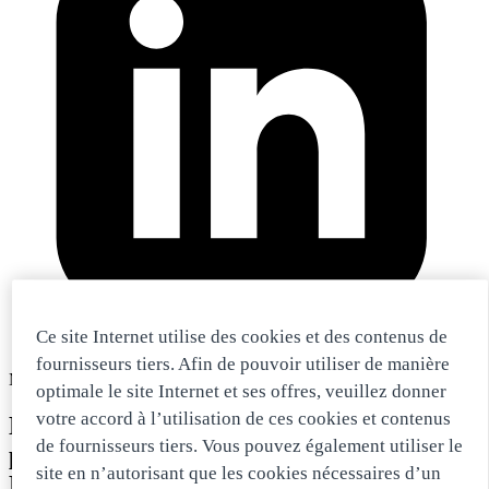
Ce site Internet utilise des cookies et des contenus de
fournisseurs tiers. Afin de pouvoir utiliser de manière
MANJOBS.CH
optimale le site Internet et ses offres, veuillez donner
votre accord à l’utilisation de ces cookies et contenus
Nous avons des emplois passionnants à
de fournisseurs tiers. Vous pouvez également utiliser le
proposer dans notre réseau suisse MAN !
site en n’autorisant que les cookies nécessaires d’un
Découvre dans nos deux dernières vidéos