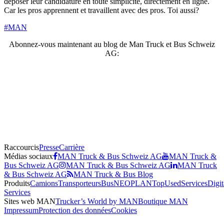
déposer leur candidature en toute simplicité, directement en ligne.
Car les pros apprennent et travaillent avec des pros. Toi aussi?
#MAN
Abonnez-vous maintenant au blog de Man Truck et Bus Schweiz
AG:
Raccourcis
Presse
Carrière
Médias sociaux
MAN Truck & Bus Schweiz AG
MAN Truck &
Bus Schweiz AG
MAN Truck & Bus Schweiz AG
MAN Truck
& Bus Schweiz AG
MAN Truck & Bus Blog
Produits
Camions
Transporteurs
Bus
NEOPLAN
TopUsed
Services
Digit
Services
Sites web MAN
Trucker’s World by MAN
Boutique MAN
Impressum
Protection des données
Cookies